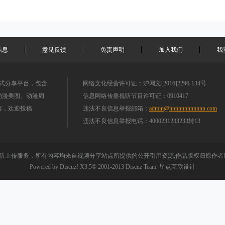
信息
意见反馈
免责声明
加入我们
我
站式分享平台，包含
网络文化经营许可证：沪网文[2016]2296-134号
、动漫美图、动漫周
信息网络传播视听节目许可证：0910417
容，欢迎投稿
违法不良信息举报邮箱：
admin@nnnnnnnnnnnn.com
违法不良信息举报电话：4000231233233转13
听上传服务，所有内容均来自视频分享站点所提供的公开引用资源,作品版权归原作者所
Powered by
Discuz!
X3.5
© 2001-2013
Discuz Team.
星点互联设计