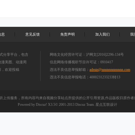
信息
意见反馈
免责声明
加入我们
我
站式分享平台，包含
网络文化经营许可证：沪网文[2016]2296-134号
、动漫美图、动漫周
信息网络传播视听节目许可证：0910417
容，欢迎投稿
违法不良信息举报邮箱：
admin@nnnnnnnnnnnn.com
违法不良信息举报电话：4000231233233转13
听上传服务，所有内容均来自视频分享站点所提供的公开引用资源,作品版权归原作者所
Powered by
Discuz!
X3.5
© 2001-2013
Discuz Team.
星点互联设计