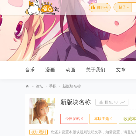
帖子
排行榜
音乐
漫画
动画
关于我们
文章
»
论坛
›
手帐
›
新版块名称
分享
记录
排行榜
Di
新版块名称
排名:
40
scu
z!
今日发帖
0
本版主题
0
收藏
Bo
ard
板块规则
您还未设置本版块规则说明文字，如需设置，请登陆