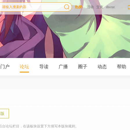
热搜:
活动
交友
discuz
门户
论坛
导读
广播
圈子
动态
帮助
本版
后台论坛栏目，在该板块设置下方填写本版块规则。